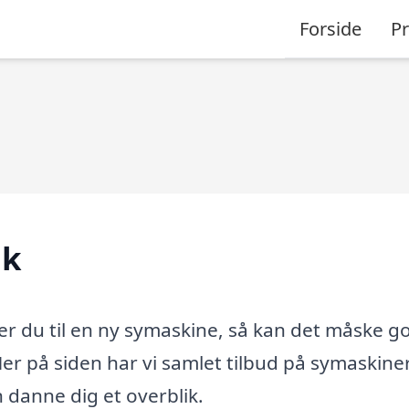
Forside
P
dk
ger du til en ny symaskine, så kan det måske g
 Her på siden har vi samlet tilbud på symaskiner
n danne dig et overblik.