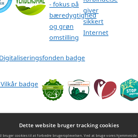
Dette website bruger tracking cookies
 bruger cookies til at forbedre brugeroplevelsen. Ved at bruge vores hjemmeside