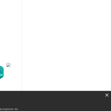
×
 accepterer du