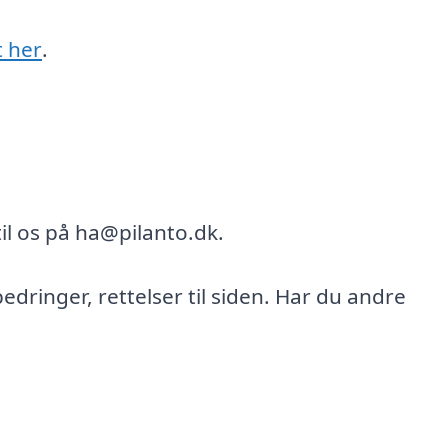
t her
.
il os på ha@pilanto.dk.
bedringer, rettelser til siden. Har du andre