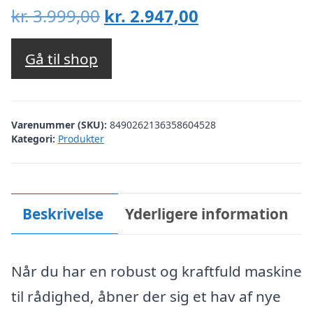
Den
Den
kr.
3.999,00
kr.
2.947,00
oprindelige
aktuelle
pris
pris
Gå til shop
var:
er:
kr. 3.999,00.
kr. 2.947,00.
Varenummer (SKU):
8490262136358604528
Kategori:
Produkter
Beskrivelse
Yderligere information
Når du har en robust og kraftfuld maskine
til rådighed, åbner der sig et hav af nye