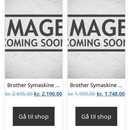
Brother Symaskine FS40SZW Hvid
Brother Symaskine RH137 Hvid
Den
Den
Den
D
kr.
2.695,00
kr.
2.190,00
kr.
1.999,00
kr.
1.748,00
oprindelige
aktuelle
oprindelige
ak
pris
pris
pris
pr
Gå til shop
Gå til shop
var:
er:
var:
er