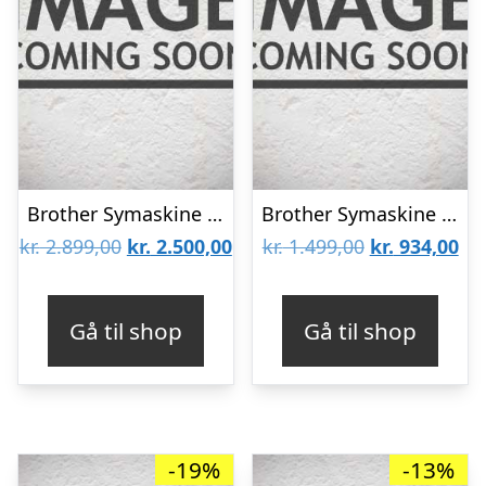
Brother Symaskine HF37 Hvid
Brother Symaskine LP14 Pink – Limited Edition
Den
Den
Den
De
kr.
2.899,00
kr.
2.500,00
kr.
1.499,00
kr.
934,00
oprindelige
aktuelle
oprindelige
akt
pris
pris
pris
pri
Gå til shop
Gå til shop
var:
er:
var:
er:
kr. 2.899,00.
kr. 2.500,00.
kr. 1.499,00.
kr.
-19%
-13%