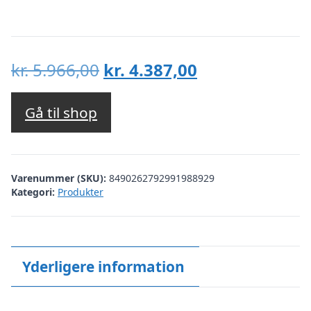
Den
Den
kr.
5.966,00
kr.
4.387,00
oprindelige
aktuelle
pris
pris
Gå til shop
var:
er:
kr. 5.966,00.
kr. 4.387,00.
Varenummer (SKU):
8490262792991988929
Kategori:
Produkter
Yderligere information