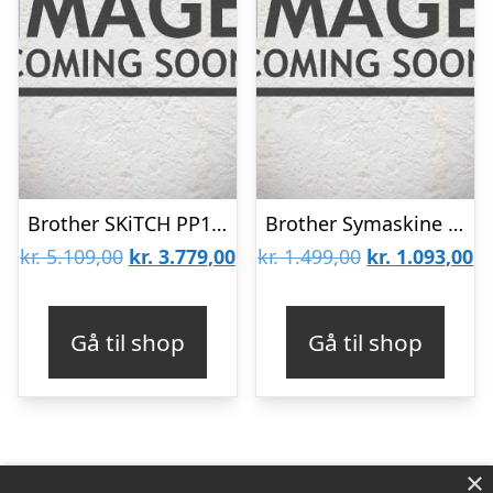
Brother SKiTCH PP1 broderimaskine
Brother Symaskine RL417 Hvid
Den
Den
Den
D
kr.
5.109,00
kr.
3.779,00
kr.
1.499,00
kr.
1.093,00
oprindelige
aktuelle
oprindelige
ak
pris
pris
pris
pr
Gå til shop
Gå til shop
var:
er:
var:
er
kr. 5.109,00.
kr. 3.779,00.
kr. 1.499,00.
kr
×