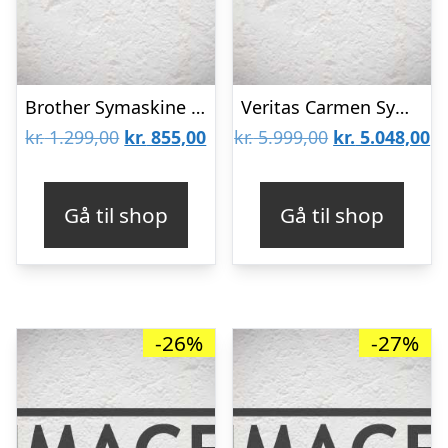
Brother Symaskine KE14S Hvid
Veritas Carmen Symaskine
Den
Den
Den
D
kr.
1.299,00
kr.
855,00
kr.
5.999,00
kr.
5.048,00
oprindelige
aktuelle
oprindelige
ak
pris
pris
pris
pr
Gå til shop
Gå til shop
var:
er:
var:
er
kr. 1.299,00.
kr. 855,00.
kr. 5.999,00.
kr
-26%
-27%