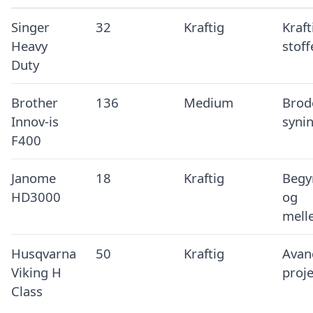
Singer
32
Kraftig
Kraft
Heavy
stoff
Duty
Brother
136
Medium
Brod
Innov-is
syni
F400
Janome
18
Kraftig
Begy
HD3000
og
mell
Husqvarna
50
Kraftig
Avan
Viking H
proj
Class